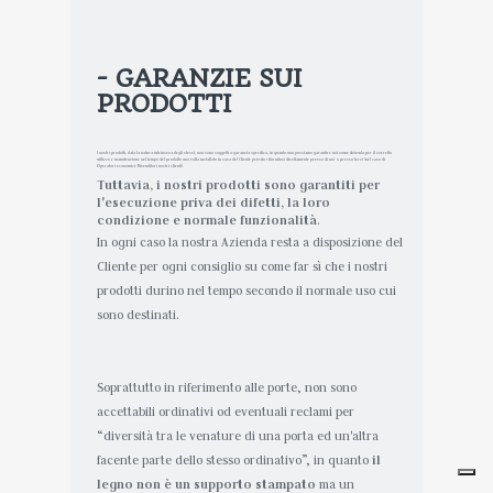
- GARANZIE SUI
PRODOTTI
I nostri prodotti, data la natura intrinseca degli stessi, non sono soggetti a garanzia specifica, in quanto non possiamo garantire noi come Azienda per il corretto
utilizzo e manutenzione nel tempo del prodotto una volta installato in casa del Cliente privato rifornitosi direttamente presso di noi o presso terzi (nel caso di
Operatori economici/Rivenditori nostri clienti).
Tuttavia, i nostri prodotti sono garantiti per
l'esecuzione priva dei difetti, la loro
condizione e normale funzionalità
.
In ogni caso la nostra Azienda resta a disposizione del
Cliente per ogni consiglio su come far sì che i nostri
prodotti durino nel tempo secondo il normale uso cui
sono destinati.
Soprattutto in riferimento alle porte, non sono
accettabili ordinativi od eventuali reclami per
“diversità tra le venature di una porta ed un'altra
facente parte dello stesso ordinativo”, in quanto
il
legno non è un supporto stampato
ma un